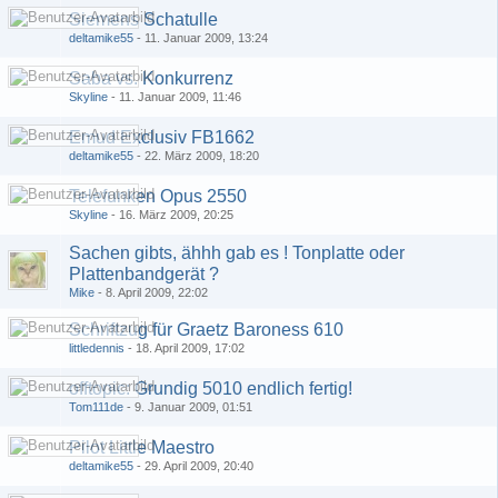
Siemens Schatulle
deltamike55
-
11. Januar 2009, 13:24
Saba vs. Konkurrenz
Skyline
-
11. Januar 2009, 11:46
Emud Exclusiv FB1662
deltamike55
-
22. März 2009, 18:20
Telefunken Opus 2550
Skyline
-
16. März 2009, 20:25
Sachen gibts, ähhh gab es ! Tonplatte oder
Plattenbandgerät ?
Mike
-
8. April 2009, 22:02
Schriftzug für Graetz Baroness 610
littledennis
-
18. April 2009, 17:02
offtopic: Grundig 5010 endlich fertig!
Tom111de
-
9. Januar 2009, 01:51
Pilot Little Maestro
deltamike55
-
29. April 2009, 20:40