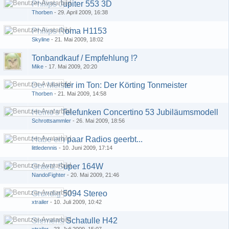
Philips Jupiter 553 3D
Thorben
-
29. April 2009, 16:38
Philips Roma H1153
Skyline
-
21. Mai 2009, 18:02
Tonbandkauf / Empfehlung !?
Mike
-
17. Mai 2009, 20:20
Der Meister im Ton: Der Körting Tonmeister
Thorben
-
21. Mai 2009, 14:58
Heino's Telefunken Concertino 53 Jubiläumsmodell
Schrottsammler
-
26. Mai 2009, 18:56
Habe ein paar Radios geerbt...
littledennis
-
10. Juni 2009, 17:14
Graetz Super 164W
NandoFighter
-
20. Mai 2009, 21:46
Grundig 5094 Stereo
xtrailer
-
10. Juli 2009, 10:42
Siemens Schatulle H42