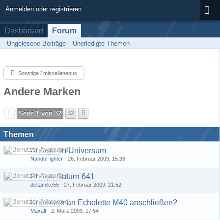
Anmelden oder registrieren
Dashboard
Forum
Ungelesene Beiträge
Unerledigte Themen
Sonstige / miscellaneous
Andere Marken
Seite 1 von 32
32
Themen
Anlage on Universum
NandoFighter
-
26. Februar 2009, 15:38
Philips Saturn 641
deltamike55
-
27. Februar 2009, 21:52
Kopfhörer an Echolette M40 anschließen?
Maxalt
-
2. März 2009, 17:54