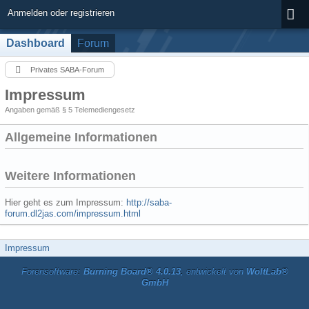
Anmelden oder registrieren
Dashboard
Forum
Privates SABA-Forum
Impressum
Angaben gemäß § 5 Telemediengesetz
Allgemeine Informationen
Weitere Informationen
Hier geht es zum Impressum:
http://saba-
forum.dl2jas.com/impressum.html
Impressum
Forensoftware:
Burning Board® 4.0.13
, entwickelt von
WoltLab®
GmbH