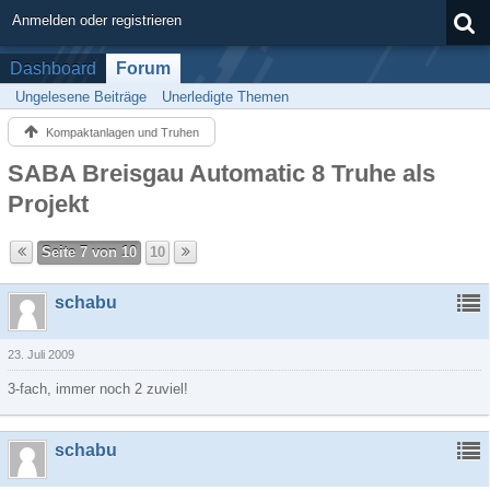
Anmelden oder registrieren
Dashboard
Forum
Ungelesene Beiträge
Unerledigte Themen
Kompaktanlagen und Truhen
SABA Breisgau Automatic 8 Truhe als
Projekt
Seite 7 von 10
10
schabu
23. Juli 2009
3-fach, immer noch 2 zuviel!
schabu