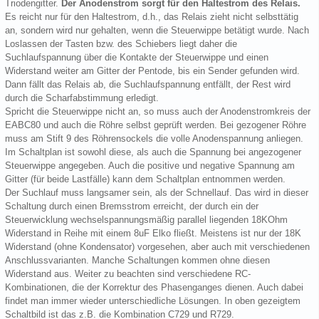
Triodengitter.
Der Anodenstrom sorgt für den Haltestrom des Relais.
Es reicht nur für den Haltestrom, d.h., das Relais zieht nicht selbsttätig
an, sondern wird nur gehalten, wenn die Steuerwippe betätigt wurde. Nach
Loslassen der Tasten bzw. des Schiebers liegt daher die
Suchlaufspannung über die Kontakte der Steuerwippe und einen
Widerstand weiter am Gitter der Pentode, bis ein Sender gefunden wird.
Dann fällt das Relais ab, die Suchlaufspannung entfällt, der Rest wird
durch die Scharfabstimmung erledigt.
Spricht die Steuerwippe nicht an, so muss auch der Anodenstromkreis der
EABC80 und auch die Röhre selbst geprüft werden. Bei gezogener Röhre
muss am Stift 9 des Röhrensockels die volle Anodenspannung anliegen.
Im Schaltplan ist sowohl diese, als auch die Spannung bei angezogener
Steuerwippe angegeben. Auch die positive und negative Spannung am
Gitter (für beide Lastfälle) kann dem Schaltplan entnommen werden.
Der Suchlauf muss langsamer sein, als der Schnellauf. Das wird in dieser
Schaltung durch einen Bremsstrom erreicht, der durch ein der
Steuerwicklung wechselspannungsmäßig parallel liegenden 18KOhm
Widerstand in Reihe mit einem 8uF Elko fließt. Meistens ist nur der 18K
Widerstand (ohne Kondensator) vorgesehen, aber auch mit verschiedenen
Anschlussvarianten. Manche Schaltungen kommen ohne diesen
Widerstand aus. Weiter zu beachten sind verschiedene RC-
Kombinationen, die der Korrektur des Phasenganges dienen. Auch dabei
findet man immer wieder unterschiedliche Lösungen. In oben gezeigtem
Schaltbild ist das z.B. die Kombination C729 und R729.