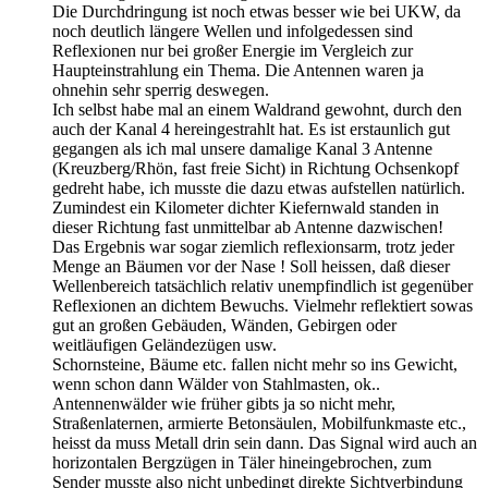
Die Durchdringung ist noch etwas besser wie bei UKW, da
noch deutlich längere Wellen und infolgedessen sind
Reflexionen nur bei großer Energie im Vergleich zur
Haupteinstrahlung ein Thema. Die Antennen waren ja
ohnehin sehr sperrig deswegen.
Ich selbst habe mal an einem Waldrand gewohnt, durch den
auch der Kanal 4 hereingestrahlt hat. Es ist erstaunlich gut
gegangen als ich mal unsere damalige Kanal 3 Antenne
(Kreuzberg/Rhön, fast freie Sicht) in Richtung Ochsenkopf
gedreht habe, ich musste die dazu etwas aufstellen natürlich.
Zumindest ein Kilometer dichter Kiefernwald standen in
dieser Richtung fast unmittelbar ab Antenne dazwischen!
Das Ergebnis war sogar ziemlich reflexionsarm, trotz jeder
Menge an Bäumen vor der Nase ! Soll heissen, daß dieser
Wellenbereich tatsächlich relativ unempfindlich ist gegenüber
Reflexionen an dichtem Bewuchs. Vielmehr reflektiert sowas
gut an großen Gebäuden, Wänden, Gebirgen oder
weitläufigen Geländezügen usw.
Schornsteine, Bäume etc. fallen nicht mehr so ins Gewicht,
wenn schon dann Wälder von Stahlmasten, ok..
Antennenwälder wie früher gibts ja so nicht mehr,
Straßenlaternen, armierte Betonsäulen, Mobilfunkmaste etc.,
heisst da muss Metall drin sein dann. Das Signal wird auch an
horizontalen Bergzügen in Täler hineingebrochen, zum
Sender musste also nicht unbedingt direkte Sichtverbindung