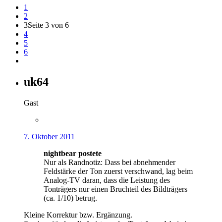
1
2
3
Seite 3 von 6
4
5
6
uk64
Gast
7. Oktober 2011
nightbear postete
Nur als Randnotiz: Dass bei abnehmender
Feldstärke der Ton zuerst verschwand, lag beim
Analog-TV daran, dass die Leistung des
Tonträgers nur einen Bruchteil des Bildträgers
(ca. 1/10) betrug.
Kleine Korrektur bzw. Ergänzung.