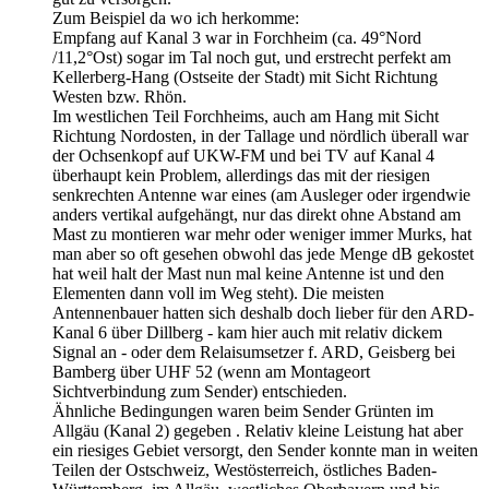
Zum Beispiel da wo ich herkomme:
Empfang auf Kanal 3 war in Forchheim (ca. 49°Nord
/11,2°Ost) sogar im Tal noch gut, und erstrecht perfekt am
Kellerberg-Hang (Ostseite der Stadt) mit Sicht Richtung
Westen bzw. Rhön.
Im westlichen Teil Forchheims, auch am Hang mit Sicht
Richtung Nordosten, in der Tallage und nördlich überall war
der Ochsenkopf auf UKW-FM und bei TV auf Kanal 4
überhaupt kein Problem, allerdings das mit der riesigen
senkrechten Antenne war eines (am Ausleger oder irgendwie
anders vertikal aufgehängt, nur das direkt ohne Abstand am
Mast zu montieren war mehr oder weniger immer Murks, hat
man aber so oft gesehen obwohl das jede Menge dB gekostet
hat weil halt der Mast nun mal keine Antenne ist und den
Elementen dann voll im Weg steht). Die meisten
Antennenbauer hatten sich deshalb doch lieber für den ARD-
Kanal 6 über Dillberg - kam hier auch mit relativ dickem
Signal an - oder dem Relaisumsetzer f. ARD, Geisberg bei
Bamberg über UHF 52 (wenn am Montageort
Sichtverbindung zum Sender) entschieden.
Ähnliche Bedingungen waren beim Sender Grünten im
Allgäu (Kanal 2) gegeben . Relativ kleine Leistung hat aber
ein riesiges Gebiet versorgt, den Sender konnte man in weiten
Teilen der Ostschweiz, Westösterreich, östliches Baden-