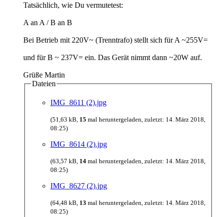
Tatsächlich, wie Du vermutetest:
A an A / B an B
Bei Betrieb mit 220V~ (Trenntrafo) stellt sich für A ~255V=
und für B ~ 237V= ein. Das Gerät nimmt dann ~20W auf.
Grüße Martin
Dateien
IMG_8611 (2).jpg
(51,63 kB,
15
mal heruntergeladen, zuletzt:
14. März 2018,
08:25
)
IMG_8614 (2).jpg
(63,57 kB,
14
mal heruntergeladen, zuletzt:
14. März 2018,
08:25
)
IMG_8627 (2).jpg
(64,48 kB,
13
mal heruntergeladen, zuletzt:
14. März 2018,
08:25
)