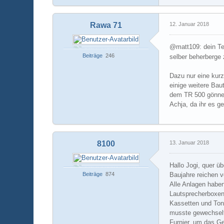
Rawa 71
12. Januar 2018
@matt109: dein Te
Beiträge
246
selber beherberge 
Dazu nur eine kurz
einige weitere Bau
dem TR 500 gönne
Achja, da ihr es g
8100
13. Januar 2018
Hallo Jogi, quer 
Beiträge
874
Baujahre reichen 
Alle Anlagen habe
Lautsprecherboxen 
Kassetten und Ton
musste gewechselt 
Furnier, um das G