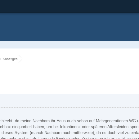
Sonstiges
t schlecht, da meine Nachbarn ihr Haus auch schon auf Mehrgenerationen-WG 
chbox einquartiert haben, um bei Inkontinenz oder späteren Altersleiden spo
ir dieses System (manch Nachbarn auch mittlerweile), da es doch viel zu einf
fig mehr wert ist als lärmende Kindeskinder. Zudem mag ich es nicht, wenn 