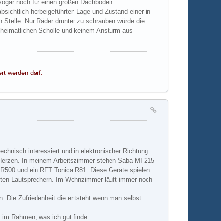
sogar noch für einen großen Dachboden.
 absichtlich herbeigeführten Lage und Zustand einer in
n Stelle. Nur Räder drunter zu schrauben würde die
r heimatlichen Scholle und keinem Ansturm aus
ert werden darf.
echnisch interessiert und in elektronischer Richtung
am Herzen. In meinem Arbeitszimmer stehen Saba MI 215
R500 und ein RFT Tonica R81. Diese Geräte spielen
uten Lautsprechern. Im Wohnzimmer läuft immer noch
. Die Zufriedenheit die entsteht wenn man selbst
l im Rahmen, was ich gut finde.