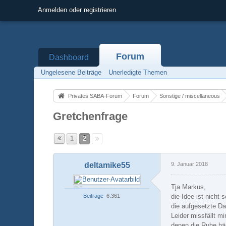
Anmelden oder registrieren
Forum
Dashboard
Ungelesene Beiträge
Unerledigte Themen
Privates SABA-Forum
Forum
Sonstige / miscellaneous
Gretchenfrage
1
2
deltamike55
9. Januar 2018
Tja Markus,
Beiträge
6.361
die Idee ist nich
die aufgesetzte Da
Leider missfällt m
denen die Ruhe häu