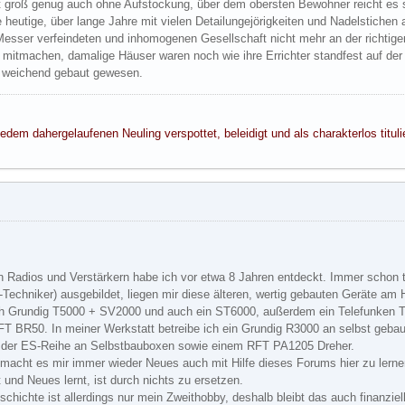
st groß genug auch ohne Aufstockung, über dem obersten Bewohner reicht es 
ie heutige, über lange Jahre mit vielen Detailungejörigkeiten und Nadelstichen
Messer verfeindeten und inhomogenen Gesellschaft nicht mehr an der richtige
t mitmachen, damalige Häuser waren noch wie ihre Errichter standfest auf de
e weichend gebaut gewesen.
edem dahergelaufenen Neuling verspottet, beleidigt und als charakterlos tituli
,
en Radios und Verstärkern habe ich vor etwa 8 Jahren entdeckt. Immer schon t
F-Techniker) ausgebildet, liegen mir diese älteren, wertig gebauten Geräte 
h Grundig T5000 + SV2000 und auch ein ST6000, außerdem ein Telefunken T
T BR50. In meiner Werkstatt betreibe ich ein Grundig R3000 an selbst geba
 der ES-Reihe an Selbstbauboxen sowie einem RFT PA1205 Dreher.
acht es mir immer wieder Neues auch mit Hilfe dieses Forums hier zu lernen
 und Neues lernt, ist durch nichts zu ersetzen.
chichte ist allerdings nur mein Zweithobby, deshalb bleibt das auch finanziel