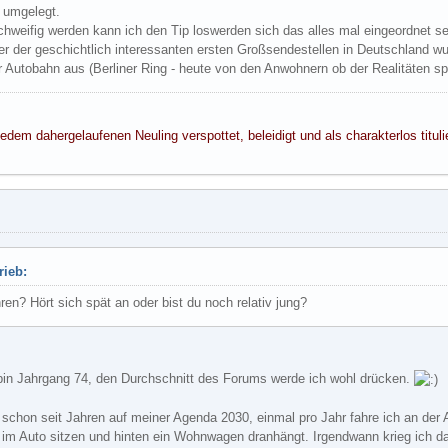
 umgelegt.
chweifig werden kann ich den Tip loswerden sich das alles mal eingeordnet s
ner der geschichtlich interessanten ersten Großsendestellen in Deutschland 
Autobahn aus (Berliner Ring - heute von den Anwohnern ob der Realitäten sp
edem dahergelaufenen Neuling verspottet, beleidigt und als charakterlos tituli
rieb:
ren? Hört sich spät an oder bist du noch relativ jung?
iv, bin Jahrgang 74, den Durchschnitt des Forums werde ich wohl drücken.
 schon seit Jahren auf meiner Agenda 2030, einmal pro Jahr fahre ich an der
im Auto sitzen und hinten ein Wohnwagen dranhängt. Irgendwann krieg ich da