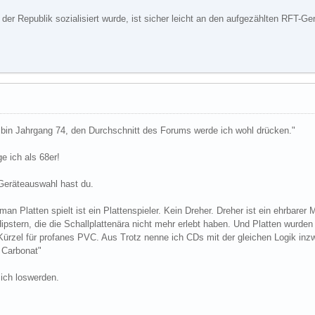
der Republik sozialisiert wurde, ist sicher leicht an den aufgezählten RFT-G
tiv, bin Jahrgang 74, den Durchschnitt des Forums werde ich wohl drücken."
ge ich als 68er!
Geräteauswahl hast du.
an Platten spielt ist ein Plattenspieler. Kein Dreher. Dreher ist ein ehrbarer
pstern, die die Schallplattenära nicht mehr erlebt haben. Und Platten wurden 
ürzel für profanes PVC. Aus Trotz nenne ich CDs mit der gleichen Logik inz
f Carbonat"
ich loswerden.