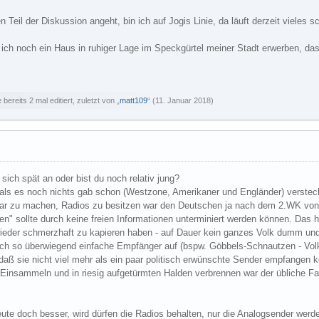
n Teil der Diskussion angeht, bin ich auf Jogis Linie, da läuft derzeit vieles
ch noch ein Haus in ruhiger Lage im Speckgürtel meiner Stadt erwerben, das 
bereits 2 mal editiert, zuletzt von „
matt109
“ (
11. Januar 2018
)
 sich spät an oder bist du noch relativ jung?
als es noch nichts gab schon (Westzone, Amerikaner und Engländer) verst
bar zu machen, Radios zu besitzen war den Deutschen ja nach dem 2.WK von
" sollte durch keine freien Informationen unterminiert werden können. Das hi
wieder schmerzhaft zu kapieren haben - auf Dauer kein ganzes Volk dumm und
ich so überwiegend einfache Empfänger auf (bspw. Göbbels-Schnautzen - Volk
 daß sie nicht viel mehr als ein paar politisch erwünschte Sender empfangen ko
 Einsammeln und in riesig aufgetürmten Halden verbrennen war der übliche Fall 
ute doch besser, wird dürfen die Radios behalten, nur die Analogsender wer