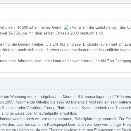
lefunken TR 500 ist ein feines Gerät,
Vor allem der Endstufenteil, das C
zwei TA 750, die mit dem selben Chassis 2000 bestückt sind.
e Info: die beidenr Treiber IC´s LM 391 an dieser Endstufe laufen hart am Li
teildefekte nach sich sollte dir einer davon überlasten und das zeitliche segn
n.
erade vom Jahrgang habt - man kann es schwer erraten, ich bin 71er Jahrgan
über die Wohnung verteilt aufgebaut im Moment 8 Stereoanlagen und 2 Röhren
von 1955 (Nordmende Othello) bis 1997/98 Marantz PM68 und ein sehr selte
n Receiver oder Verstärker/Tuner, Plattenspieler, Kassettendeck und Tonband
sind teilweise über Umschaltpulte anwählbar.
bänder werden nach wie vor aufgenommen, Schallplatten gesammelt. Zur Zeit 
werden, aber bei ca. 6mm Kopfspiegel beim alten war kein vernünftiger Frequ
ehäuse zu überholen, da das Chassis sowieso zum neu Einmessen und für die