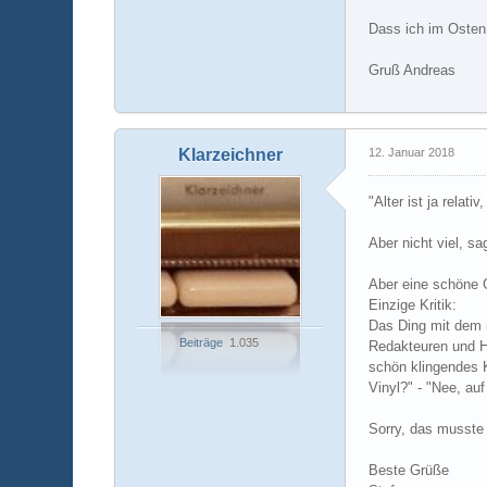
Dass ich im Osten 
Gruß Andreas
Klarzeichner
12. Januar 2018
"Alter ist ja rela
Aber nicht viel, sa
Aber eine schöne 
Einzige Kritik:
Das Ding mit dem m
Beiträge
1.035
Redakteuren und Hi
schön klingendes K
Vinyl?" - "Nee, au
Sorry, das musste 
Beste Grüße