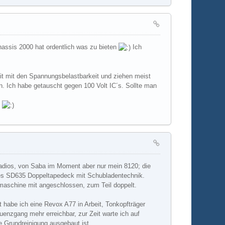
hassis 2000 hat ordentlich was zu bieten
Ich
mit mit den Spannungsbelastbarkeit und ziehen meist
en. Ich habe getauscht gegen 100 Volt IC´s. Sollte man
g
radios, von Saba im Moment aber nur mein 8120; die
nes SD635 Doppeltapedeck mit Schubladentechnik.
maschine mit angeschlossen, zum Teil doppelt.
habe ich eine Revox A77 in Arbeit, Tonkopfträger
enzgang mehr erreichbar, zur Zeit warte ich auf
 Grundreinigung ausgebaut ist.