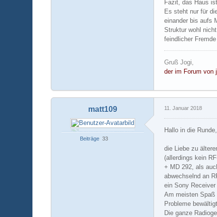
Fazit, das Haus i
Es steht nur für d
einander bis aufs 
Struktur wohl nich
feindlicher Fremd
Gruß Jogi,
der im Forum von j
matt109
11. Januar 2018
Hallo in die Runde
Beiträge
33
die Liebe zu älter
(allerdings kein R
+ MD 292, als auc
abwechselnd an RF
ein Sony Receiver
Am meisten Spaß m
Probleme bewältigt
Die ganze Radioges