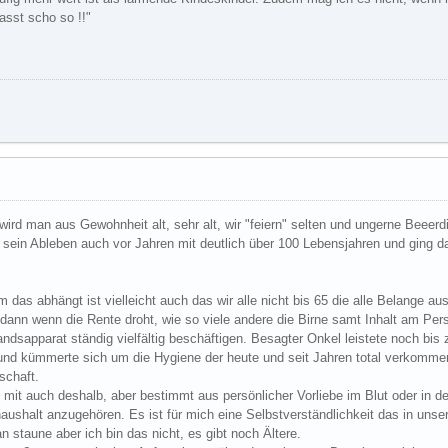
asst scho so !!"
 wird man aus Gewohnheit alt, sehr alt, wir "feiern" selten und ungerne Beeerd
n sein Ableben auch vor Jahren mit deutlich über 100 Lebensjahren und ging d
 das abhängt ist vielleicht auch das wir alle nicht bis 65 die alle Belange a
 dann wenn die Rente droht, wie so viele andere die Birne samt Inhalt am Pe
ndsapparat ständig vielfältig beschäftigen. Besagter Onkel leistete noch bis 
e und kümmerte sich um die Hygiene der heute und seit Jahren total verkommen
schaft.
cht mit auch deshalb, aber bestimmt aus persönlicher Vorliebe im Blut oder i
ushalt anzugehören. Es ist für mich eine Selbstverständlichkeit das in unser
n staune aber ich bin das nicht, es gibt noch Ältere.