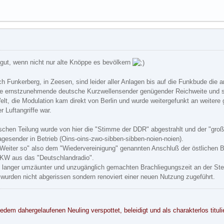
gut, wenn nicht nur alte Knöppe es bevölkern
ch Funkerberg, in Zeesen, sind leider aller Anlagen bis auf die Funkbude die a
ste ernstzunehmende deutsche Kurzwellensender genügender Reichweite und 
elt, die Modulation kam direkt von Berlin und wurde weitergefunkt an weiter
er Luftangriffe war.
schen Teilung wurde von hier die "Stimme der DDR" abgestrahlt und der "groß
agesender in Betrieb (Oins-oins-zwo-sibben-sibben-noien-noien).
Weiter so" also dem "Wiedervereinigung" genannten Anschluß der östliche
 KW aus das "Deutschlandradio".
 langer umzäunter und unzugänglich gemachten Brachliegungszeit an der Stel
wurden nicht abgerissen sondern renoviert einer neuen Nutzung zugeführt.
edem dahergelaufenen Neuling verspottet, beleidigt und als charakterlos tituli