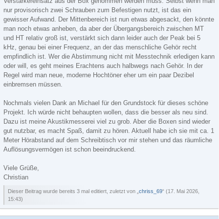
Verstärkereinsatz aus der Box genommen werden muss. Selbst wenn man
nur provisorisch zwei Schrauben zum Befestigen nutzt, ist das ein
gewisser Aufwand. Der Mittenbereich ist nun etwas abgesackt, den könnte
man noch etwas anheben, da aber der Übergangsbereich zwischen MT
und HT relativ groß ist, verstärkt sich dann leider auch der Peak bei 5
kHz, genau bei einer Frequenz, an der das menschliche Gehör recht
empfindlich ist. Wer die Abstimmung nicht mit Messtechnik erledigen kann
oder will, es geht meines Erachtens auch halbwegs nach Gehör. In der
Regel wird man neue, moderne Hochtöner eher um ein paar Dezibel
einbremsen müssen.
Nochmals vielen Dank an Michael für den Grundstock für dieses schöne
Projekt. Ich würde nicht behaupten wollen, dass die besser als neu sind.
Dazu ist meine Akustikmesserei viel zu grob. Aber die Boxen sind wieder
gut nutzbar, es macht Spaß, damit zu hören. Aktuell habe ich sie mit ca. 1
Meter Hörabstand auf dem Schreibtisch vor mir stehen und das räumliche
Auflösungsvermögen ist schon beeindruckend.
Viele Grüße,
Christian
Dieser Beitrag wurde bereits 3 mal editiert, zuletzt von „
chriss_69
“ (
17. Mai 2026,
15:43
)