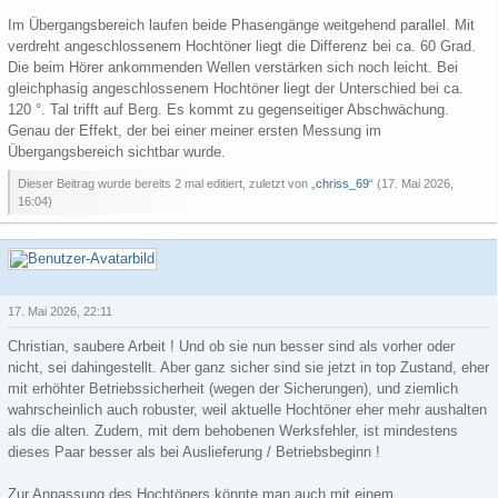
Im Übergangsbereich laufen beide Phasengänge weitgehend parallel. Mit
verdreht angeschlossenem Hochtöner liegt die Differenz bei ca. 60 Grad.
Die beim Hörer ankommenden Wellen verstärken sich noch leicht. Bei
gleichphasig angeschlossenem Hochtöner liegt der Unterschied bei ca.
120 °. Tal trifft auf Berg. Es kommt zu gegenseitiger Abschwächung.
Genau der Effekt, der bei einer meiner ersten Messung im
Übergangsbereich sichtbar wurde.
Dieser Beitrag wurde bereits 2 mal editiert, zuletzt von „
chriss_69
“ (
17. Mai 2026,
16:04
)
kugel-balu
17. Mai 2026, 22:11
Christian, saubere Arbeit ! Und ob sie nun besser sind als vorher oder
nicht, sei dahingestellt. Aber ganz sicher sind sie jetzt in top Zustand, eher
mit erhöhter Betriebssicherheit (wegen der Sicherungen), und ziemlich
wahrscheinlich auch robuster, weil aktuelle Hochtöner eher mehr aushalten
als die alten. Zudem, mit dem behobenen Werksfehler, ist mindestens
dieses Paar besser als bei Auslieferung / Betriebsbeginn !
Zur Anpassung des Hochtöners könnte man auch mit einem