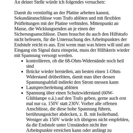
An deiner Stelle würde ich folgendes versuchen:
Damit du vernünftig an der Platine arbeiten kannst,
Sekundäranschlüsse vom Trafo ablöten und mit flexiblen
Prüfleitungen mit der Platine verbinden. Mittenpunkt an
Masse, die Wicklungsenden an je einen der
Sicherungsanschlüsse. Dann brauchst du auch den Hilfstrafo
nicht befeuern, für die Untersuchung des Arbeitspunktes der
Endstufe reicht es aus. Erst wenn man was hören will und am
Eingang ein Signal dazu einspeist, muss der Hilfskreis wieder
mit Spannung versorgt werden.
kontrollieren, ob die 68-Ohm-Widerstände noch heil
sind
Brücke wieder herstellen, am besten einen 1-Ohm-
Widerstand drüberlöten, damit man über dessen
Spannungsabfall indirekt den Strom messen kann
Lautsprecherleitung ablöten
Spannung über einen Schutzwiderstand (60W-
Glühlampe o.ä.) auf den Trafo geben, gerne auch erst
mal nur ca. 150V statt 230V. Vorher alle offenen
Anschlüsse, die diese hohe Spannung führen,
berührungssicher abdecken, z. B. mit Isolierband.
Weniger als 150V würde ich übrigens nicht empfehlen,
da die Endstufe unter Umständen nicht ihre
Arbeitspunkte erreichen kann oder anfängt zu