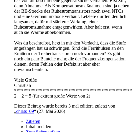
das von dir beschriebene gegensätzliche Verhalten. Erst Zu-,
dann Abnahme. Als Kompensationsmaßnahmen sind ja neben
der BE-Strecke des Ruhestromtransistors noch zwei NTCs
und eine Germaniumdiode verbaut. Letztere dürften deutlich
langsamer, dafür mit stärkerer Wirkung, einer
Ruhestromzunahme entgegenwirken. Aber halt erst, wenn
auch sie Wärme abbekommen.
Was du beschreibst, hegt in mir den Verdacht, dass die Stufe
angefangen hat zu schwingen. Sind die Ferrithülsen an den
Emittern der Treibertransistoren noch vorhanden? Es gibt
noch ein paar Bauteile mehr, die der Frequenzkompensation
dienen, deren Fehlen oder Defekt ist aber eher
unwahrscheinlich.
Viele Grüße
Christian
**************************************************
2 + 2 = 5 (für extrem große Werte von 2)
Dieser Beitrag wurde bereits 3 mal editiert, zuletzt von
„
chriss_69
“ (
27. Mai 2026
)
Zitieren
Inhalt melden
Zum Seitenanfang