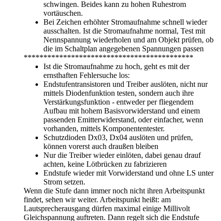
schwingen. Beides kann zu hohen Ruhestrom
vortäuschen.
Bei Zeichen erhöhter Stromaufnahme schnell wieder
ausschalten. Ist die Stromaufnahme normal, Test mit
Nennspannung wiederholen und am Objekt prüfen, ob
die im Schaltplan angegebenen Spannungen passen
*******************************************
Ist die Stromaufnahme zu hoch, geht es mit der
ernsthaften Fehlersuche los:
Endstufentransistoren und Treiber auslöten, nicht nur
mittels Diodenfunktion testen, sondern auch ihre
Verstärkungsfunktion - entweder per fliegendem
Aufbau mit hohem Basisvorwiderstand und einem
passenden Emitterwiderstand, oder einfacher, wenn
vorhanden, mittels Komponententester.
Schutzdioden Dx03, Dx04 auslöten und prüfen,
können vorerst auch draußen bleiben
Nur die Treiber wieder einlöten, dabei genau drauf
achten, keine Lötbrücken zu fabrizieren
Endstufe wieder mit Vorwiderstand und ohne LS unter
Strom setzen.
Wenn die Stufe dann immer noch nicht ihren Arbeitspunkt
findet, sehen wir weiter. Arbeitspunkt heißt: am
Lautsprecherausgang dürfen maximal einige Millivolt
Gleichspannung auftreten. Dann regelt sich die Endstufe