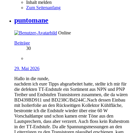
Inhalt melden
Zum Seitenanfang
puntomane
Online
Beiträge
30
29. Mai 2026
Hallo in die runde,
nachdem ich eure Tipps abgearbeitet hatte, stellte ich mir für
die defekten TT-Endstufe ein Sortiment aus NPN und PNP
Treiber und Endstufen Transistoren zusammen, die da wären
BD439BD911 und BD238C/Bd244C.Nach dessen Einbau
mit Isolierfolie an den Rückseitigen Kollektor Kühlfläche,
bestromte ich die Endstufe wieder über eine 60 W
Vorschaltlampe und schon kamen erste Töne aus den
Lautsprechern, dass aber verzerrt. Auch floss kein Ruhestrom
in der TT-Endstufe. Da alle Spannungsmessungen an den
Leiterzügen zu den Transistoren plausibel erschienen, kam