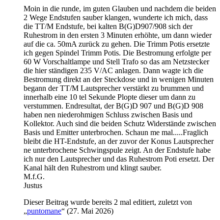
Moin in die runde, im guten Glauben und nachdem die beiden
2 Wege Endstufen sauber klangen, wunderte ich mich, dass
die TT/M Endstufe, bei kalten B(G)D907/908 sich der
Ruhestrom in den ersten 3 Minuten erhöhte, um dann wieder
auf die ca. 50mA zurück zu gehen. Die Trimm Potis ersetzte
ich gegen Spindel Trimm Potis. Die Bestromung erfolgte per
60 W Vorschaltlampe und Stell Trafo so das am Netzstecker
die hier ständigen 235 V/AC anlagen. Dann wagte ich die
Bestromung direkt an der Steckdose und in wenigen Minuten
begann der TT/M Lautsprecher verstärkt zu brummen und
innerhalb eine 10 tel Sekunde Plopte dieser um dann zu
verstummen. Endresultat, der B(G)D 907 und B(G)D 908
haben nen niederohmigen Schluss zwischen Basis und
Kollektor. Auch sind die beiden Schutz Widerstände zwischen
Basis und Emitter unterbrochen. Schaun me mal.....Fraglich
bleibt die HT-Endstufe, an der zuvor der Konus Lautsprecher
ne unterbrochene Schwingspule zeigt. An der Endstufe habe
ich nur den Lautsprecher und das Ruhestrom Poti ersetzt. Der
Kanal hält den Ruhestrom und klingt sauber.
M.f.G.
Justus
Dieser Beitrag wurde bereits 2 mal editiert, zuletzt von
„
puntomane
“ (
27. Mai 2026
)