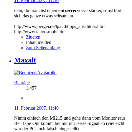
11. Februar 2007, 11:30
nein, du brauchst einen
entzerrer
vorverstärker, sonst hört
sich das ganze etwas seltsam an.
http://www.joergei.de/lp2cd/tipps_anschluss.html
http://www.tattoo-mobil.de
Zitieren
Inhalt melden
Zum Seitenanfang
Maxalt
Beiträge
1.457
11. Februar 2007, 11:40
Nimm einfach den MI215 und gehe dann vom Monitor raus.
Bei Tape-Out kommt bei mir nur leises Signal an (vielleicht
war der PC auch falsch eingestellt).