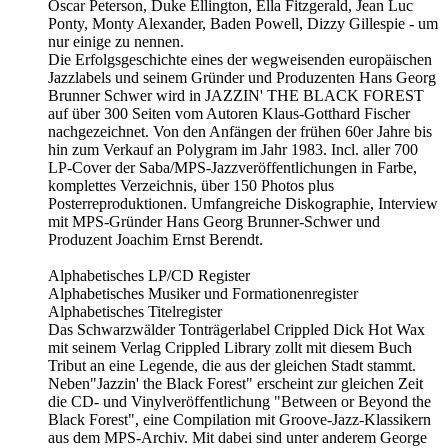
Oscar Peterson, Duke Ellington, Ella Fitzgerald, Jean Luc
Ponty, Monty Alexander, Baden Powell, Dizzy Gillespie - um
nur einige zu nennen.
Die Erfolgsgeschichte eines der wegweisenden europäischen
Jazzlabels und seinem Gründer und Produzenten Hans Georg
Brunner Schwer wird in JAZZIN' THE BLACK FOREST
auf über 300 Seiten vom Autoren Klaus-Gotthard Fischer
nachgezeichnet. Von den Anfängen der frühen 60er Jahre bis
hin zum Verkauf an Polygram im Jahr 1983. Incl. aller 700
LP-Cover der Saba/MPS-Jazzveröffentlichungen in Farbe,
komplettes Verzeichnis, über 150 Photos plus
Posterreproduktionen. Umfangreiche Diskographie, Interview
mit MPS-Gründer Hans Georg Brunner-Schwer und
Produzent Joachim Ernst Berendt.
Alphabetisches LP/CD Register
Alphabetisches Musiker und Formationenregister
Alphabetisches Titelregister
Das Schwarzwälder Tonträgerlabel Crippled Dick Hot Wax
mit seinem Verlag Crippled Library zollt mit diesem Buch
Tribut an eine Legende, die aus der gleichen Stadt stammt.
Neben"Jazzin' the Black Forest" erscheint zur gleichen Zeit
die CD- und Vinylveröffentlichung "Between or Beyond the
Black Forest", eine Compilation mit Groove-Jazz-Klassikern
aus dem MPS-Archiv. Mit dabei sind unter anderem George