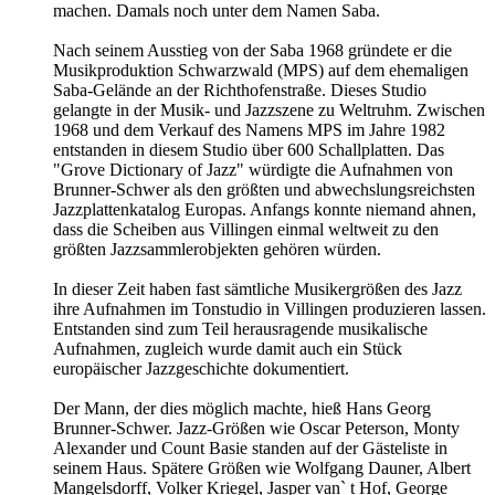
machen. Damals noch unter dem Namen Saba.
Nach seinem Ausstieg von der Saba 1968 gründete er die
Musikproduktion Schwarzwald (MPS) auf dem ehemaligen
Saba-Gelände an der Richthofenstraße. Dieses Studio
gelangte in der Musik- und Jazzszene zu Weltruhm. Zwischen
1968 und dem Verkauf des Namens MPS im Jahre 1982
entstanden in diesem Studio über 600 Schallplatten. Das
"Grove Dictionary of Jazz" würdigte die Aufnahmen von
Brunner-Schwer als den größten und abwechslungsreichsten
Jazzplattenkatalog Europas. Anfangs konnte niemand ahnen,
dass die Scheiben aus Villingen einmal weltweit zu den
größten Jazzsammlerobjekten gehören würden.
In dieser Zeit haben fast sämtliche Musikergrößen des Jazz
ihre Aufnahmen im Tonstudio in Villingen produzieren lassen.
Entstanden sind zum Teil herausragende musikalische
Aufnahmen, zugleich wurde damit auch ein Stück
europäischer Jazzgeschichte dokumentiert.
Der Mann, der dies möglich machte, hieß Hans Georg
Brunner-Schwer. Jazz-Größen wie Oscar Peterson, Monty
Alexander und Count Basie standen auf der Gästeliste in
seinem Haus. Spätere Größen wie Wolfgang Dauner, Albert
Mangelsdorff, Volker Kriegel, Jasper van` t Hof, George