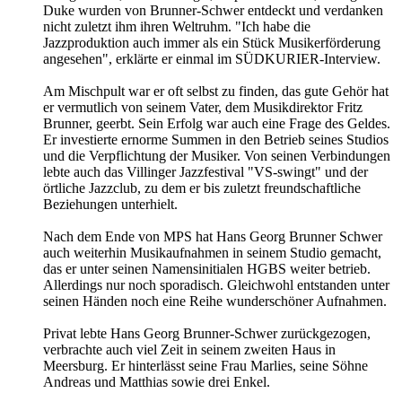
Duke wurden von Brunner-Schwer entdeckt und verdanken
nicht zuletzt ihm ihren Weltruhm. "Ich habe die
Jazzproduktion auch immer als ein Stück Musikerförderung
angesehen", erklärte er einmal im SÜDKURIER-Interview.
Am Mischpult war er oft selbst zu finden, das gute Gehör hat
er vermutlich von seinem Vater, dem Musikdirektor Fritz
Brunner, geerbt. Sein Erfolg war auch eine Frage des Geldes.
Er investierte ernorme Summen in den Betrieb seines Studios
und die Verpflichtung der Musiker. Von seinen Verbindungen
lebte auch das Villinger Jazzfestival "VS-swingt" und der
örtliche Jazzclub, zu dem er bis zuletzt freundschaftliche
Beziehungen unterhielt.
Nach dem Ende von MPS hat Hans Georg Brunner Schwer
auch weiterhin Musikaufnahmen in seinem Studio gemacht,
das er unter seinen Namensinitialen HGBS weiter betrieb.
Allerdings nur noch sporadisch. Gleichwohl entstanden unter
seinen Händen noch eine Reihe wunderschöner Aufnahmen.
Privat lebte Hans Georg Brunner-Schwer zurückgezogen,
verbrachte auch viel Zeit in seinem zweiten Haus in
Meersburg. Er hinterlässt seine Frau Marlies, seine Söhne
Andreas und Matthias sowie drei Enkel.