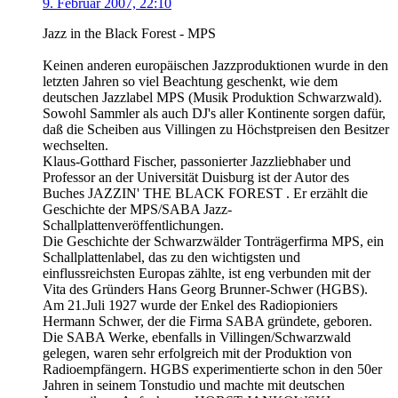
9. Februar 2007, 22:10
Jazz in the Black Forest - MPS
Keinen anderen europäischen Jazzproduktionen wurde in den
letzten Jahren so viel Beachtung geschenkt, wie dem
deutschen Jazzlabel MPS (Musik Produktion Schwarzwald).
Sowohl Sammler als auch DJ's aller Kontinente sorgen dafür,
daß die Scheiben aus Villingen zu Höchstpreisen den Besitzer
wechselten.
Klaus-Gotthard Fischer, passonierter Jazzliebhaber und
Professor an der Universität Duisburg ist der Autor des
Buches JAZZIN' THE BLACK FOREST . Er erzählt die
Geschichte der MPS/SABA Jazz-
Schallplattenveröffentlichungen.
Die Geschichte der Schwarzwälder Tonträgerfirma MPS, ein
Schallplattenlabel, das zu den wichtigsten und
einflussreichsten Europas zählte, ist eng verbunden mit der
Vita des Gründers Hans Georg Brunner-Schwer (HGBS).
Am 21.Juli 1927 wurde der Enkel des Radiopioniers
Hermann Schwer, der die Firma SABA gründete, geboren.
Die SABA Werke, ebenfalls in Villingen/Schwarzwald
gelegen, waren sehr erfolgreich mit der Produktion von
Radioempfängern. HGBS experimentierte schon in den 50er
Jahren in seinem Tonstudio und machte mit deutschen