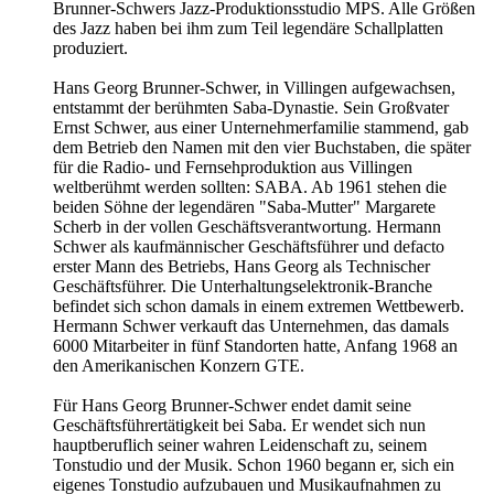
Brunner-Schwers Jazz-Produktionsstudio MPS. Alle Größen
des Jazz haben bei ihm zum Teil legendäre Schallplatten
produziert.
Hans Georg Brunner-Schwer, in Villingen aufgewachsen,
entstammt der berühmten Saba-Dynastie. Sein Großvater
Ernst Schwer, aus einer Unternehmerfamilie stammend, gab
dem Betrieb den Namen mit den vier Buchstaben, die später
für die Radio- und Fernsehproduktion aus Villingen
weltberühmt werden sollten: SABA. Ab 1961 stehen die
beiden Söhne der legendären "Saba-Mutter" Margarete
Scherb in der vollen Geschäftsverantwortung. Hermann
Schwer als kaufmännischer Geschäftsführer und defacto
erster Mann des Betriebs, Hans Georg als Technischer
Geschäftsführer. Die Unterhaltungselektronik-Branche
befindet sich schon damals in einem extremen Wettbewerb.
Hermann Schwer verkauft das Unternehmen, das damals
6000 Mitarbeiter in fünf Standorten hatte, Anfang 1968 an
den Amerikanischen Konzern GTE.
Für Hans Georg Brunner-Schwer endet damit seine
Geschäftsführertätigkeit bei Saba. Er wendet sich nun
hauptberuflich seiner wahren Leidenschaft zu, seinem
Tonstudio und der Musik. Schon 1960 begann er, sich ein
eigenes Tonstudio aufzubauen und Musikaufnahmen zu