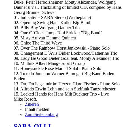
Duke, Peter Herbolzheimer, Monty Alexander, Wolfgang
Dauner u.v.a.. Tracklisting of limited CD, compiled by Hans
Georg Brunner-Schwer
01. Indikativ = SABA Stereo (Werbeplatte)
02. Opening Swing Hans Koller Big Band
03. Billy Boy Wolfgang Dauner Trio
04. One O´Clock Jump Toni Stricker "Big Band"
05. Misty Art van Damme Quintett
06. Chloe The Third Wave
07. Over The Rainbow Horst Jankowski - Piano Solo
08. Changement D`Avis Didier Lockwood/Catherine Trio
09. Lady Be Good Dieter Goal feat. Monty Alexander Trio
10. Muttnik Albert Mangelsdorff Group
11. Honeysuckle Rose Martial Solal - Piano Solo
12. Tuxedo Junction Werner Baumgart Big Band Baden
Baden
13. Du, Du liegst mir im Herzen Clare Fischer - Piano Solo
14. Alfredo Erwin Lehn und sein Südfunk Tanzorchester
15. Locked Hands for Hans Milt Buckner Trio - Live
Mike Rosoft,
Zitieren
Inhalt melden
Zum Seitenanfang
SABA-OLLI