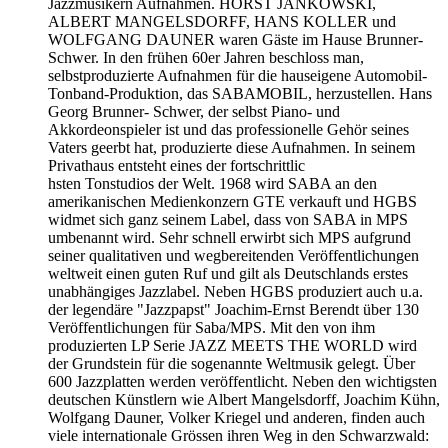
Jazzmusikern Aufnahmen. HORST JANKOWSKI,
ALBERT MANGELSDORFF, HANS KOLLER und
WOLFGANG DAUNER waren Gäste im Hause Brunner-
Schwer. In den frühen 60er Jahren beschloss man,
selbstproduzierte Aufnahmen für die hauseigene Automobil-
Tonband-Produktion, das SABAMOBIL, herzustellen. Hans
Georg Brunner- Schwer, der selbst Piano- und
Akkordeonspieler ist und das professionelle Gehör seines
Vaters geerbt hat, produzierte diese Aufnahmen. In seinem
Privathaus entsteht eines der fortschrittlic
hsten Tonstudios der Welt. 1968 wird SABA an den
amerikanischen Medienkonzern GTE verkauft und HGBS
widmet sich ganz seinem Label, dass von SABA in MPS
umbenannt wird. Sehr schnell erwirbt sich MPS aufgrund
seiner qualitativen und wegbereitenden Veröffentlichungen
weltweit einen guten Ruf und gilt als Deutschlands erstes
unabhängiges Jazzlabel. Neben HGBS produziert auch u.a.
der legendäre "Jazzpapst" Joachim-Ernst Berendt über 130
Veröffentlichungen für Saba/MPS. Mit den von ihm
produzierten LP Serie JAZZ MEETS THE WORLD wird
der Grundstein für die sogenannte Weltmusik gelegt. Über
600 Jazzplatten werden veröffentlicht. Neben den wichtigsten
deutschen Künstlern wie Albert Mangelsdorff, Joachim Kühn,
Wolfgang Dauner, Volker Kriegel und anderen, finden auch
viele internationale Grössen ihren Weg in den Schwarzwald: